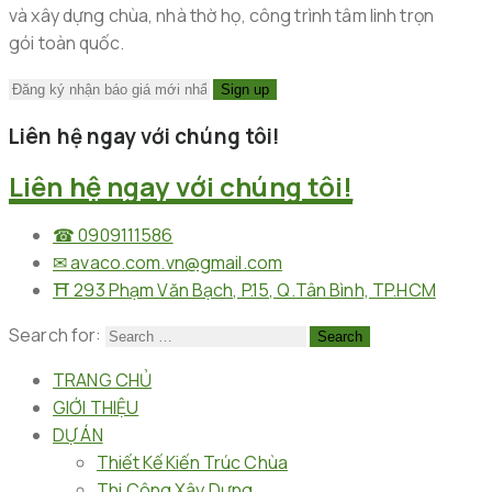
và xây dựng chùa, nhà thờ họ, công trình tâm linh trọn
gói toàn quốc.
Liên hệ ngay với chúng tôi!
Liên hệ ngay với chúng tôi!
☎︎ 0909111586
✉︎ avaco.com.vn@gmail.com
⛩︎ 293 Phạm Văn Bạch, P.15, Q.Tân Bình, TP.HCM
Search for:
TRANG CHỦ
GIỚI THIỆU
DỰ ÁN
Thiết Kế Kiến Trúc Chùa
Thi Công Xây Dựng