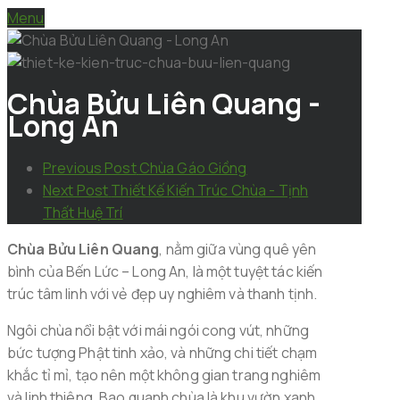
Menu
Chùa Bửu Liên Quang -
Long An
Previous Post
Chùa Gáo Giồng
Next Post
Thiết Kế Kiến Trúc Chùa - Tịnh
Thất Huệ Trí
Chùa Bửu Liên Quang
, nằm giữa vùng quê yên
bình của Bến Lức – Long An, là một tuyệt tác kiến
trúc tâm linh với vẻ đẹp uy nghiêm và thanh tịnh.
Ngôi chùa nổi bật với mái ngói cong vút, những
bức tượng Phật tinh xảo, và những chi tiết chạm
khắc tỉ mỉ, tạo nên một không gian trang nghiêm
và linh thiêng. Bao quanh chùa là khu vườn xanh