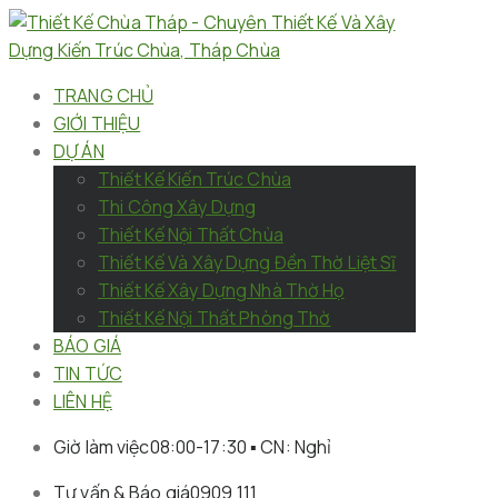
TRANG CHỦ
GIỚI THIỆU
DỰ ÁN
Thiết Kế Kiến Trúc Chùa
Thi Công Xây Dựng
Thiết Kế Nội Thất Chùa
Thiết Kế Và Xây Dựng Đền Thờ Liệt Sĩ
Thiết Kế Xây Dựng Nhà Thờ Họ
Thiết Kế Nội Thất Phòng Thờ
BÁO GIÁ
TIN TỨC
LIÊN HỆ
Giờ làm việc
08:00-17:30 ▪︎ CN: Nghỉ
Tư vấn & Báo giá
0909 111