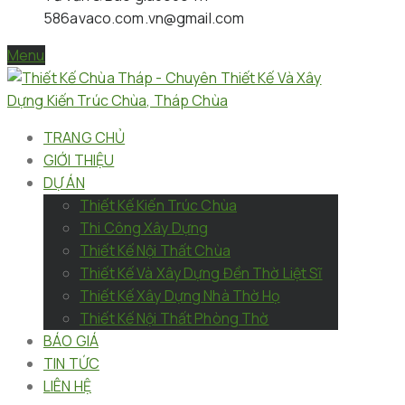
586
avaco.com.vn@gmail.com
Menu
TRANG CHỦ
GIỚI THIỆU
DỰ ÁN
Thiết Kế Kiến Trúc Chùa
Thi Công Xây Dựng
Thiết Kế Nội Thất Chùa
Thiết Kế Và Xây Dựng Đền Thờ Liệt Sĩ
Thiết Kế Xây Dựng Nhà Thờ Họ
Thiết Kế Nội Thất Phòng Thờ
BÁO GIÁ
TIN TỨC
LIÊN HỆ