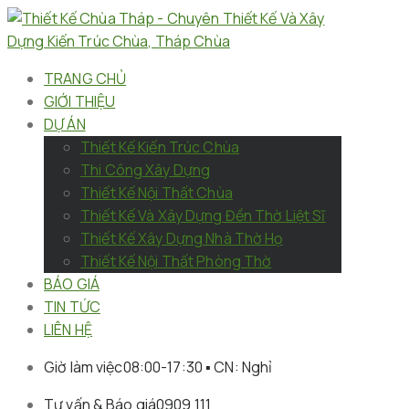
TRANG CHỦ
GIỚI THIỆU
DỰ ÁN
Thiết Kế Kiến Trúc Chùa
Thi Công Xây Dựng
Thiết Kế Nội Thất Chùa
Thiết Kế Và Xây Dựng Đền Thờ Liệt Sĩ
Thiết Kế Xây Dựng Nhà Thờ Họ
Thiết Kế Nội Thất Phòng Thờ
BÁO GIÁ
TIN TỨC
LIÊN HỆ
Giờ làm việc
08:00-17:30 ▪︎ CN: Nghỉ
Tư vấn & Báo giá
0909 111