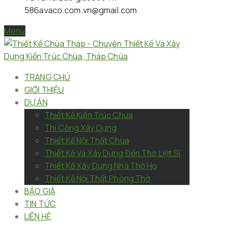
586
avaco.com.vn@gmail.com
Menu
TRANG CHỦ
GIỚI THIỆU
DỰ ÁN
Thiết Kế Kiến Trúc Chùa
Thi Công Xây Dựng
Thiết Kế Nội Thất Chùa
Thiết Kế Và Xây Dựng Đền Thờ Liệt Sĩ
Thiết Kế Xây Dựng Nhà Thờ Họ
Thiết Kế Nội Thất Phòng Thờ
BÁO GIÁ
TIN TỨC
LIÊN HỆ