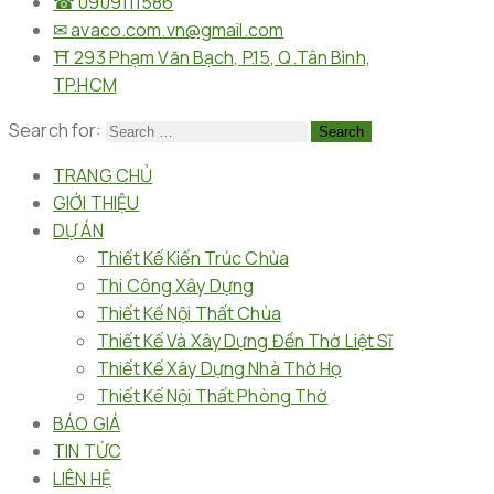
☎︎ 0909111586
✉︎ avaco.com.vn@gmail.com
⛩︎ 293 Phạm Văn Bạch, P.15, Q.Tân Bình,
TP.HCM
Search for:
TRANG CHỦ
GIỚI THIỆU
DỰ ÁN
Thiết Kế Kiến Trúc Chùa
Thi Công Xây Dựng
Thiết Kế Nội Thất Chùa
Thiết Kế Và Xây Dựng Đền Thờ Liệt Sĩ
Thiết Kế Xây Dựng Nhà Thờ Họ
Thiết Kế Nội Thất Phòng Thờ
BÁO GIÁ
TIN TỨC
LIÊN HỆ