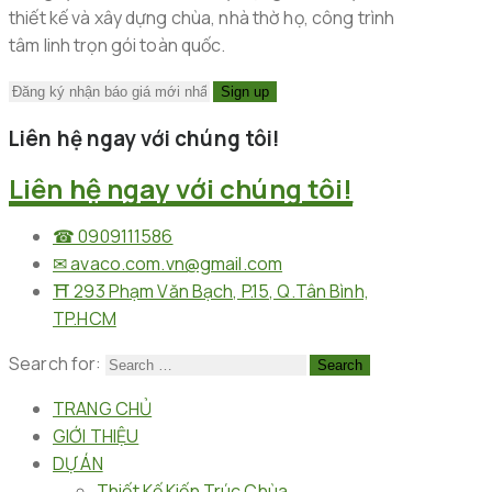
thiết kế và xây dựng chùa, nhà thờ họ, công trình
tâm linh trọn gói toàn quốc.
Liên hệ ngay với chúng tôi!
Liên hệ ngay với chúng tôi!
☎︎ 0909111586
✉︎ avaco.com.vn@gmail.com
⛩︎ 293 Phạm Văn Bạch, P.15, Q.Tân Bình,
TP.HCM
Search for:
TRANG CHỦ
GIỚI THIỆU
DỰ ÁN
Thiết Kế Kiến Trúc Chùa