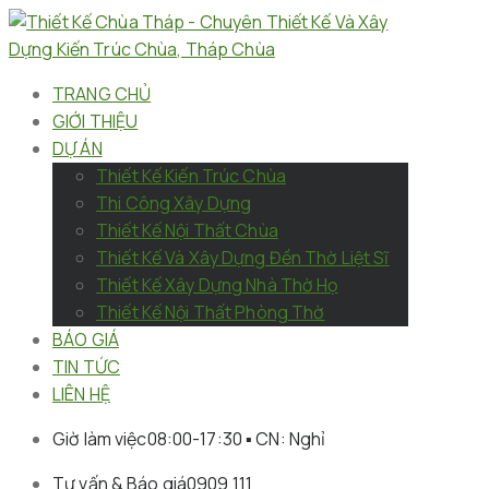
TRANG CHỦ
GIỚI THIỆU
DỰ ÁN
Thiết Kế Kiến Trúc Chùa
Thi Công Xây Dựng
Thiết Kế Nội Thất Chùa
Thiết Kế Và Xây Dựng Đền Thờ Liệt Sĩ
Thiết Kế Xây Dựng Nhà Thờ Họ
Thiết Kế Nội Thất Phòng Thờ
BÁO GIÁ
TIN TỨC
LIÊN HỆ
Giờ làm việc
08:00-17:30 ▪︎ CN: Nghỉ
Tư vấn & Báo giá
0909 111