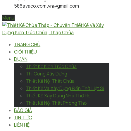
586
avaco.com.vn@gmail.com
Menu
TRANG CHỦ
GIỚI THIỆU
DỰ ÁN
Thiết Kế Kiến Trúc Chùa
Thi Công Xây Dựng
Thiết Kế Nội Thất Chùa
Thiết Kế Và Xây Dựng Đền Thờ Liệt Sĩ
Thiết Kế Xây Dựng Nhà Thờ Họ
Thiết Kế Nội Thất Phòng Thờ
BÁO GIÁ
TIN TỨC
LIÊN HỆ